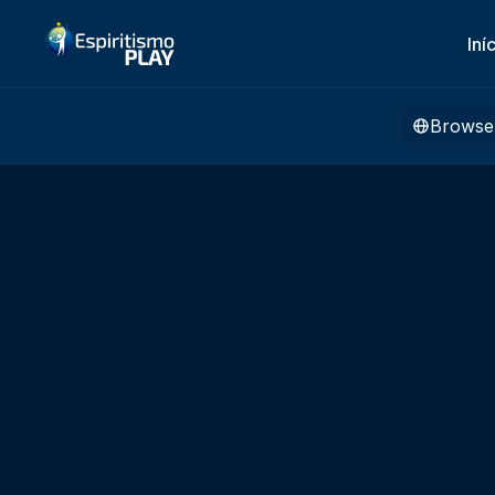
Iní
Browse