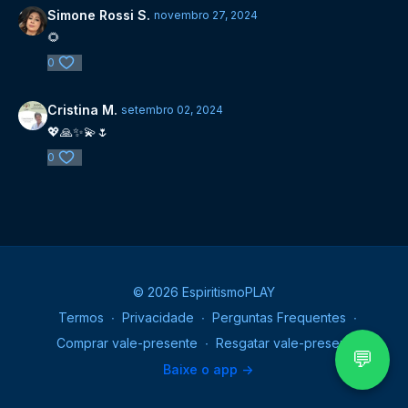
Simone Rossi S.
novembro 27, 2024
🌻
0
Cristina M.
setembro 02, 2024
💖🙏✨️💫🌷
0
© 2026 EspiritismoPLAY
Termos
∙
Privacidade
∙
Perguntas Frequentes
∙
Comprar vale-presente
∙
Resgatar vale-presente
💬
Baixe o app ->