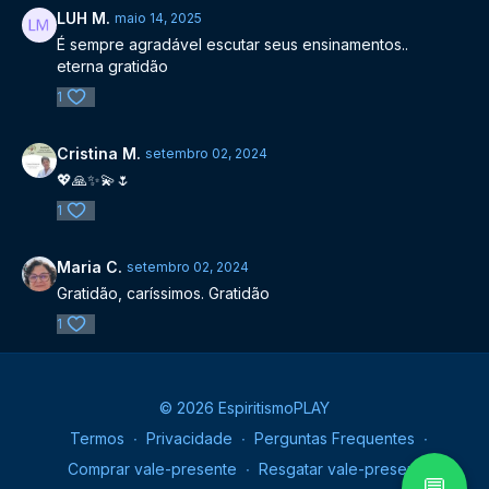
LUH M.
maio 14, 2025
É sempre agradável escutar seus ensinamentos..
eterna gratidão
1
Cristina M.
setembro 02, 2024
💖🙏✨️💫🌷
1
Maria C.
setembro 02, 2024
Gratidão, caríssimos. Gratidão
1
© 2026 EspiritismoPLAY
Termos
∙
Privacidade
∙
Perguntas Frequentes
∙
Comprar vale-presente
∙
Resgatar vale-presente
💬