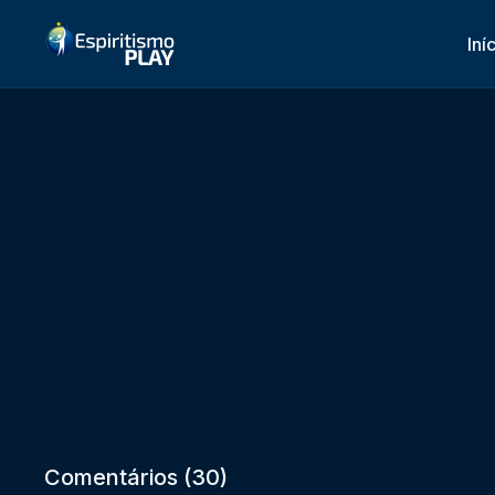
Iní
Comentários (
30
)