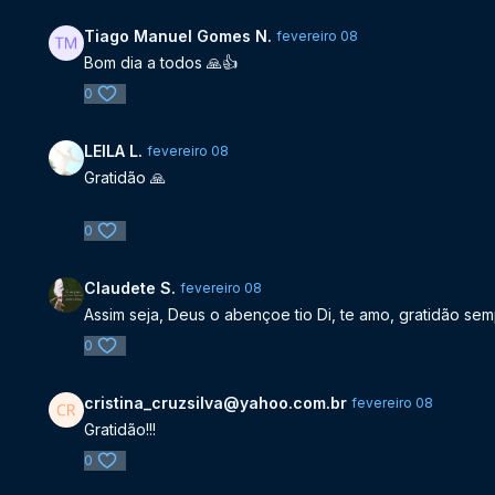
Tiago Manuel Gomes N.
fevereiro 08
Bom dia a todos 🙏👍
0
LEILA L.
fevereiro 08
Gratidão 🙏
0
Claudete S.
fevereiro 08
Assim seja, Deus o abençoe tio Di, te amo, gratidão se
0
cristina_cruzsilva@yahoo.com.br
fevereiro 08
Gratidão!!!
0