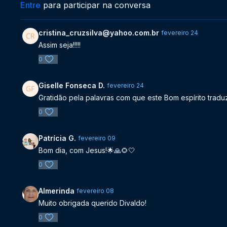
Entre
para participar na conversa
cristina_cruzsilva@yahoo.com.br
fevereiro 24
Assim seja!!!!!
0
Giselle Fonseca D.
fevereiro 24
Gratidão pela palavras com que este Bom espírito trad
0
Patrícia G.
fevereiro 09
Bom dia, com Jesus!🌟🙏🌻🤍
0
Almerinda
fevereiro 08
Muito obrigada querido Divaldo!
0