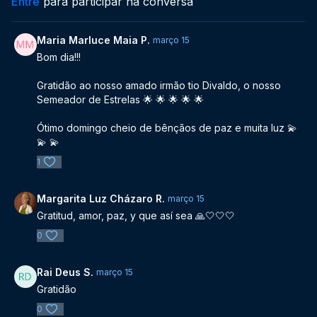
Entre
para participar na conversa
Maria Marluce Maia P.
março 15
Bom dia!!!
Gratidão ao nosso amado irmão tio Divaldo, o nosso
Semeador de Estrelas 🌟 🌟 🌟 🌟 🌟
Ótimo domingo cheio de bênçãos de paz e muita luz 💫
💫 💫
1
Margarita Luz Cházaro R.
março 15
Gratitud, amor, paz, y que así sea 🙏🤍🤍🤍
0
Rai Deus S.
março 15
Gratidão
0