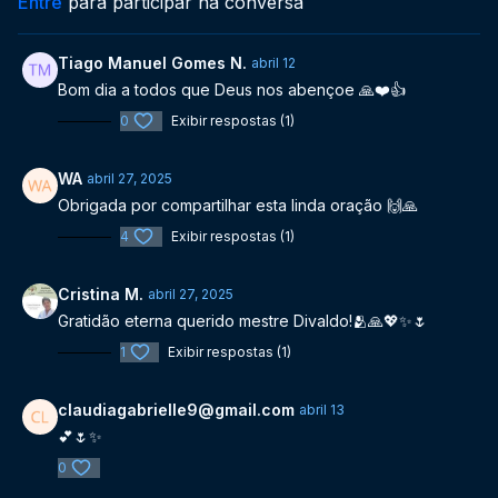
Entre
para participar na conversa
Tiago Manuel Gomes N.
abril 12
Bom dia a todos que Deus nos abençoe 🙏❤️👍
0
Exibir respostas (1)
WA
abril 27, 2025
Obrigada por compartilhar esta linda oração 🙌🙏
4
Exibir respostas (1)
Cristina M.
abril 27, 2025
Gratidão eterna querido mestre Divaldo!🫂🙏💖✨️🌷
1
Exibir respostas (1)
claudiagabrielle9@gmail.com
abril 13
💕🌷✨
0