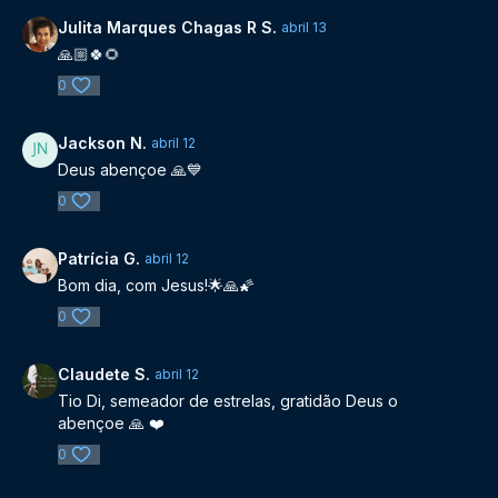
Julita Marques Chagas R S.
abril 13
🙏🏼🍀🌻
0
Jackson N.
abril 12
Deus abençoe 🙏💙
0
Patrícia G.
abril 12
Bom dia, com Jesus!🌟🙏🌠
0
Claudete S.
abril 12
Tio Di, semeador de estrelas, gratidão Deus o
abençoe 🙏 ❤️
0