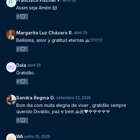
Francisco Fischer F.
abril 26
Assim seja Amém 🙌
0
Margarita Luz Cházaro R.
abril 26
Bellísima, amor y gratitud eternas 🙏🤍🤍🤍
0
Dola
abril 26
Gratidão.
0
Sandra Regina G.
setembro 22, 2025
Bom dia com muita alegria de viver , gratidão sempre
querido Divaldo, paz e bem 🙏🏼💖🌹🌹🌹🌹🌹
0
WA
junho 15, 2025