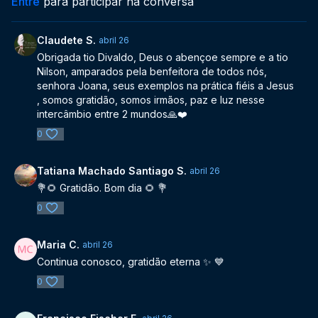
Entre
para participar na conversa
Claudete S.
abril 26
Obrigada tio Divaldo, Deus o abençoe sempre e a tio
Nilson, amparados pela benfeitora de todos nós,
senhora Joana, seus exemplos na prática fiéis a Jesus
, somos gratidão, somos irmãos, paz e luz nesse
intercâmbio entre 2 mundos🙏❤️
0
Tatiana Machado Santiago S.
abril 26
💐🌻 Gratidão. Bom dia 🌻 💐
0
Maria C.
abril 26
Continua conosco, gratidão eterna ✨️ 💙
0