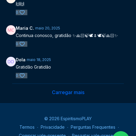
🙌🙌
0
Maria C.
maio 20, 2025
Continua conosco, gratidão ✨️🙏🏻🍃🕊🌷🕊🍃🙏🏻✨️
0
Dola
maio 18, 2025
Gratidão Gratidão
0
Carregar mais
© 2026 EspiritismoPLAY
Termos
∙
Privacidade
∙
Perguntas Frequentes
∙
Comprar vale-presente
∙
Resgatar vale-presente