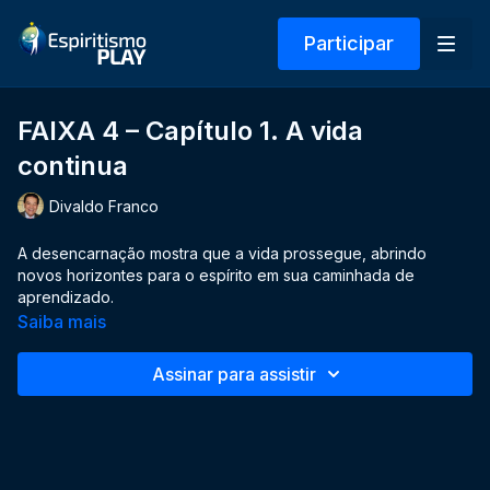
Participar
FAIXA 4 – Capítulo 1. A vida
continua
Divaldo Franco
A desencarnação mostra que a vida prossegue, abrindo
novos horizontes para o espírito em sua caminhada de
aprendizado.
Saiba mais
² Otília Gonçalves foi Diretora da Mansão do Caminho, em
Salvador, Bahia, durante alguns meses (nota da Editora).
Assinar para assistir