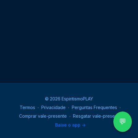
espiritualmente, ampliamos a nossa compreensão a
respeito da imortalidade da alma, da Lei de Causa e
Efeito, e da necessidade de sofrermos, quando
resgatamos os nossos débitos através da
reencarnação. Valiosa oportunidade que o amor de
Deus nos oferece para conquistarmos a paz e
prosseguirmos amando e servindo sempre.
© 2026 EspiritismoPLAY
Termos
∙
Privacidade
∙
Perguntas Frequentes
∙
Comprar vale-presente
∙
Resgatar vale-presente
💬
Baixe o app ->