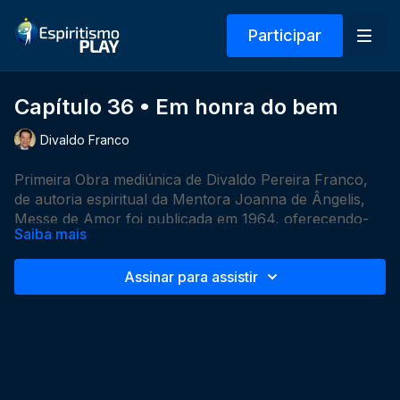
Participar
Capítulo 36 • Em honra do bem
Divaldo Franco
Primeira Obra mediúnica de Divaldo Pereira Franco,
de autoria espiritual da Mentora Joanna de Ângelis,
Messe de Amor foi publicada em 1964, oferecendo-
Saiba mais
nos 60 profundas mensagens com os mais variados
temas, que ilustram e orientam para despertar as
Assinar para assistir
consciências adormecidas ou os Espíritos descuidados
ante a incidência dos acontecimentos cotidianos da
vida, que amiúde nos pregam surpresas para as quais
não estamos preparados, desequilibrando-nos a paz
interior.
Ouvindo Messe de Amor, fortalecemo-nos