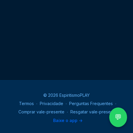
espiritualmente, ampliamos a nossa compreensão a
respeito da imortalidade da alma, da Lei de Causa e
Efeito, e da necessidade de sofrermos, quando
resgatamos os nossos débitos através da
reencarnação. Valiosa oportunidade que o amor de
Deus nos oferece para conquistarmos a paz e
prosseguirmos amando e servindo sempre.
© 2026 EspiritismoPLAY
Termos
∙
Privacidade
∙
Perguntas Frequentes
∙
Comprar vale-presente
∙
Resgatar vale-presente
💬
Baixe o app ->