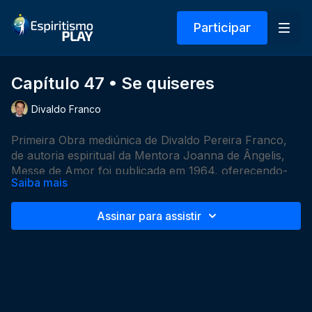
Participar
Capítulo 47 • Se quiseres
Divaldo Franco
Primeira Obra mediúnica de Divaldo Pereira Franco,
de autoria espiritual da Mentora Joanna de Ângelis,
Messe de Amor foi publicada em 1964, oferecendo-
Saiba mais
nos 60 profundas mensagens com os mais variados
temas, que ilustram e orientam para despertar as
Assinar para assistir
consciências adormecidas ou os Espíritos descuidados
ante a incidência dos acontecimentos cotidianos da
vida, que amiúde nos pregam surpresas para as quais
não estamos preparados, desequilibrando-nos a paz
interior.
Ouvindo Messe de Amor, fortalecemo-nos