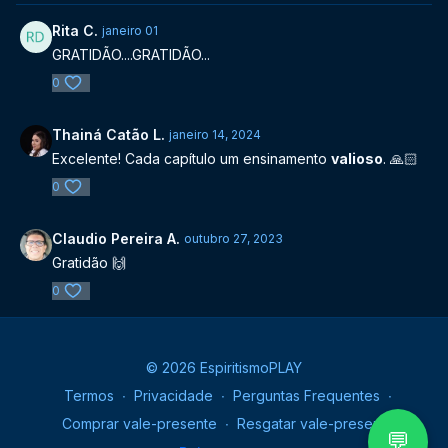
Rita C.
janeiro 01
GRATIDÃO....GRATIDÃO...
0
Thainá Catão L.
janeiro 14, 2024
Excelente! Cada capítulo um ensinamento
valioso
. 🙏🏻
0
Claudio Pereira A.
outubro 27, 2023
Gratidão 🙌
0
© 2026 EspiritismoPLAY
Termos
∙
Privacidade
∙
Perguntas Frequentes
∙
Comprar vale-presente
∙
Resgatar vale-presente
💬