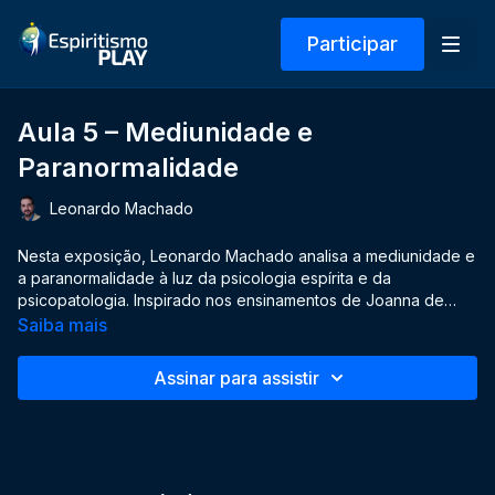
Participar
Aula 5 – Mediunidade e
Paranormalidade
Leonardo Machado
Nesta exposição, Leonardo Machado analisa a mediunidade e
a paranormalidade à luz da psicologia espírita e da
psicopatologia. Inspirado nos ensinamentos de Joanna de
Ângelis, ele explica como as faculdades anímicas e
Saiba mais
mediúnicas são expressões naturais do espírito imortal e
podem ser educadas para o progresso moral e espiritual. A
Assinar para assistir
visão transpessoal do ser amplia a compreensão dos estados
de consciência, distinguindo experiências espirituais
autênticas de fenômenos patológicos.