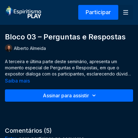
Participar
Bloco 03 – Perguntas e Respostas
Alberto Almeida
A terceira e última parte deste seminário, apresenta um
momento especial de Perguntas e Respostas, em que o
expositor dialoga com os participantes, esclarecendo dúvidas
e ampliando a compreensão sobre a sexualidade sob a
Saiba mais
perspectiva da imortalidade.
Assinar para assistir
Comentários (
5
)