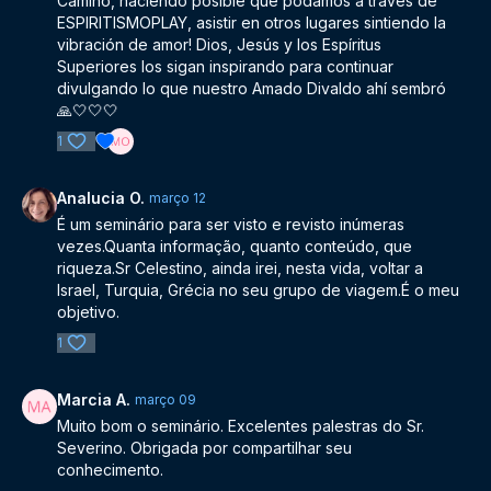
Camino, haciendo posible que podamos a través de
ESPIRITISMOPLAY, asistir en otros lugares sintiendo la
vibración de amor! Dios, Jesús y los Espíritus
Superiores los sigan inspirando para continuar
divulgando lo que nuestro Amado Divaldo ahí sembró
🙏🤍🤍🤍
1
Analucia O.
março 12
É um seminário para ser visto e revisto inúmeras
vezes.Quanta informação, quanto conteúdo, que
riqueza.Sr Celestino, ainda irei, nesta vida, voltar a
Israel, Turquia, Grécia no seu grupo de viagem.É o meu
objetivo.
1
Marcia A.
março 09
Muito bom o seminário. Excelentes palestras do Sr.
Severino. Obrigada por compartilhar seu
conhecimento.