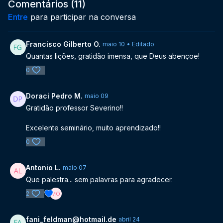
provas coletivas e responsabilidade individual diante do
Comentários (
11
)
momento histórico que a humanidade atravessa.
Entre
para participar na conversa
À luz do Novo Testamento e da interpretação espírita das
profecias de João Evangelista, o encontro reforça que a
Francisco Gilberto O.
maio 10
• Editado
regeneração da Terra é processo gradual, sustentado pela
Quantas lições, gratidão imensa, que Deus abençoe!
transformação moral de cada Espírito. A roda de conversa
0
encerra o seminário com espírito de reflexão, esperança e
compromisso com o Evangelho vivido.
Doraci Pedro M.
maio 09
Gratidão professor Severino!!
Excelente seminário, muito aprendizado!!
0
Antonio L.
maio 07
Que palestra... sem palavras para agradecer.
2
fani_feldman@hotmail.de
abril 24