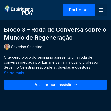
Participar
Bloco 3 – Roda de Conversa sobre o
Mundo de Regeneração
Severino Celestino
O terceiro bloco do seminário apresenta uma roda de
conversa mediada por Lusiane Bahia, na qual o professor
Severino Celestino responde às dúvidas e questões
levantadas pelo público acerca do Apocalipse e do mundo de
Saiba mais
regeneração.
Assinar para assistir
Em diálogo sereno e esclarecedor, são aprofundados pontos
abordados nas exposições anteriores, como a transição
planetária, o significado simbólico da Nova Jerusalém e o
papel do Cristo na condução dos destinos da Terra. As
perguntas permitem detalhar temas sensíveis, como juízo final,