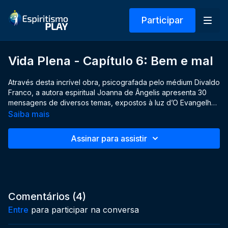
Participar
Vida Plena - Capítulo 6: Bem e mal
Através desta incrível obra, psicografada pelo médium Divaldo
Franco, a autora espiritual Joanna de Ângelis apresenta 30
mensagens de diversos temas, expostos à luz d’O Evangelho
segundo o Espiritismo, a fim de nos auxiliar a alcançar o bem
Saiba mais
viver.
Assinar para assistir
Comentários (
4
)
Entre
para participar na conversa