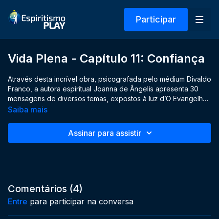
Participar
Vida Plena - Capítulo 11: Confiança
Através desta incrível obra, psicografada pelo médium Divaldo
Franco, a autora espiritual Joanna de Ângelis apresenta 30
mensagens de diversos temas, expostos à luz d’O Evangelho
segundo o Espiritismo, a fim de nos auxiliar a alcançar o bem
Saiba mais
viver.
Assinar para assistir
Comentários (
4
)
Entre
para participar na conversa