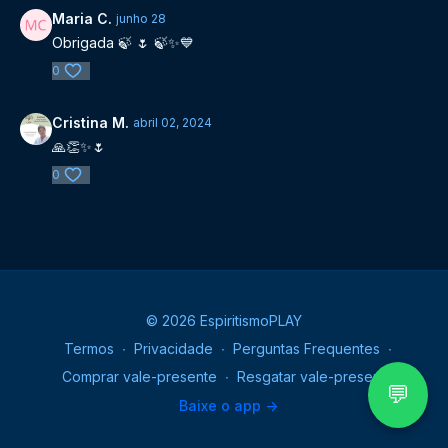
Maria C.
junho 28
Obrigada 🍃 🌷 🍃✨️💙
0
Cristina M.
abril 02, 2024
🙏👏✨️🌷
0
© 2026 EspiritismoPLAY
Termos
∙
Privacidade
∙
Perguntas Frequentes
∙
Comprar vale-presente
∙
Resgatar vale-presente
💬
Baixe o app ->