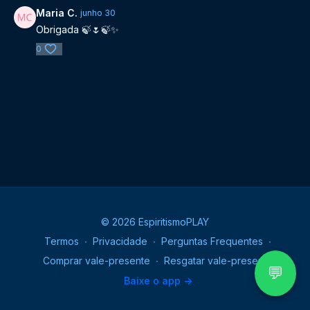
Maria C.
junho 30
Obrigada 🍃🌷🍃✨️
0
© 2026 EspiritismoPLAY
Termos
∙
Privacidade
∙
Perguntas Frequentes
∙
Comprar vale-presente
∙
Resgatar vale-presente
💬
Baixe o app ->