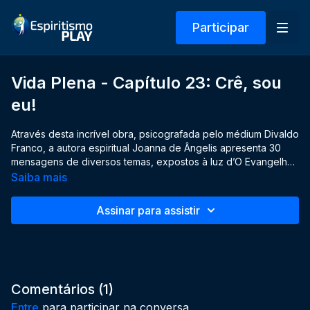
Participar
Vida Plena - Capítulo 23: Crê, sou
eu!
Através desta incrível obra, psicografada pelo médium Divaldo
Franco, a autora espiritual Joanna de Ângelis apresenta 30
mensagens de diversos temas, expostos à luz d’O Evangelho
segundo o Espiritismo, a fim de nos auxiliar a alcançar o bem
Saiba mais
viver.
Assinar para assistir
Comentários (
1
)
Entre
para participar na conversa