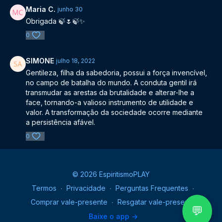
Maria C.
junho 30
Obrigada 🍃🌷🍃✨️
0
SIMONE
julho 18, 2022
Gentileza, filha da sabedoria, possui a força invencível,
no campo de batalha do mundo. A conduta gentil irá
transmudar as arestas da brutalidade e alterar-lhe a
face, tornando-a valioso instrumento de utilidade e
valor. A transformação da sociedade ocorre mediante
a persistência afável.
0
© 2026 EspiritismoPLAY
Termos
∙
Privacidade
∙
Perguntas Frequentes
∙
Comprar vale-presente
∙
Resgatar vale-presente
💬
Baixe o app ->