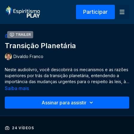
Participar
Trailer
COLEÇÃO
Transição Planetária
Divaldo Franco
Neste audiolivro, você descobrirá os mecanismos e as razões
superiores por trás da transição planetária, entendendo a
importância das mudanças urgentes para o respeito às leis, à
ética e à Natureza. Transforme-se em um ser integral,
Saiba mais
consciente de seus deveres para com Deus, consigo mesmo
e com o próximo.
Assinar para assistir
24 VÍDEOS