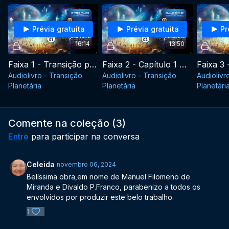
Prévia gratuita
Prévia gratuita
Pr
16:14
13:50
Faixa 1 - Transição planetária
Faixa 2 - Capítulo 1 Novos rumos
Audiolivro - Transição
Audiolivro - Transição
Audiolivr
Planetária
Planetária
Planetári
Comente na coleção (
3
)
Entre
para participar na conversa
Celeida
novembro 06, 2024
Belíssima obra,em nome de Manuel Filomeno de
Miranda e Divaldo P.Franco, parabenizo a todos os
envolvidos por produzir este belo trabalho.
1