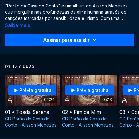
"Porão da Casa do Conto" é um álbum de Alisson Menezes
que mergulha nas profundezas da alma humana através de
canções marcadas por sensibilidade e lirismo. Com uma
sonoridade rica e poética, o disco reflete sobre os desafios e
Saiba mais
as belezas da vida, entrelaçando elementos da música
popular brasileira e influências regionais.
Assinar para assistir
16 VÍDEOS
Prévia gratuita
Prévia gratuita
Pr
04:24
05:13
01 • Toada Serena
02 • Fim de Mim
CD Porão da Casa do
CD Porão da Casa do
CD Porão
Conto - Alisson Menezes
Conto - Alisson Menezes
Conto - 