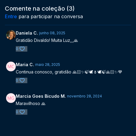
Comente na coleção (
3
)
Entre
para participar na conversa
Daniela C.
junho 08, 2025
Gratidão Divaldo! Muita Luz,,,🙏
0
Maria C.
maio 28, 2025
Continua conosco, gratidão 🙏🏻✨️🍃🕊🌷🕊🍃🙏🏻✨️💙
0
Marcia Goes Bicudo M.
novembro 28, 2024
Maravilhoso 🙏
0