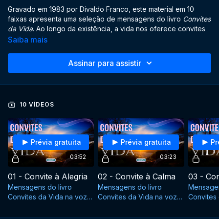
Gravado em 1983 por Divaldo Franco, este material em 10
faixas apresenta uma seleção de mensagens do livro
Convites
da Vida
. Ao longo da existência, a vida nos oferece convites
constantes — ora sussurrados como guias sutis, ora bradados
Saiba mais
como alertas. No entanto, muitos ignoram esses chamados,
perdendo-se em revoltas, prazeres efêmeros e angústias. As
Assinar para assistir
mensagens aqui reunidas são convites à reflexão profunda
sobre valores como humildade, fé, paciência e busca pela
sublimação. Escutá-las é abrir-se às vozes da Natureza e
trilhar o caminho da paz interior.
10 VÍDEOS
DATA:
1983
Prévia gratuita
Prévia gratuita
Pr
03:52
03:23
01 - Convite à Alegria
02 - Convite à Calma
Mensagens do livro
Mensagens do livro
Mensagen
Convites da Vida na voz
Convites da Vida na voz
Convites
de Divaldo Franco.
de Divaldo Franco.
de Divald