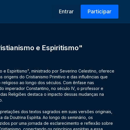
Entrar
Participar
istianismo e Espiritismo"
o e Espiritismo", ministrado por Severino Celestino, oferece
 origens do Cristianismo Primitivo e das influências que
religioso ao longo dos séculos. Com ênfase nas
 do imperador Constantino, no século IV, o professor e
 das Religiões destaca o impacto dessas mudanças na
o.
erpretações dos textos sagrados em suas versões originais,
a da Doutrina Espírita. Ao longo do seminário, os
zidos por uma jornada de esclarecimento e reflexão sobre
 Cristianismo, conectando os princípios espíritas a essa