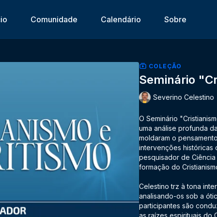
cio
Comunidade
Calendário
Sobre
COLEÇÃO
Seminário "Cr
Severino Celestino
O Seminário "Cristianism
uma análise profunda das
moldaram o pensamento 
intervenções históricas
pesquisador de Ciência
formação do Cristianism
Celestino trz à tona int
analisando-os sob a ótic
participantes são condu
as raízes espirituais do