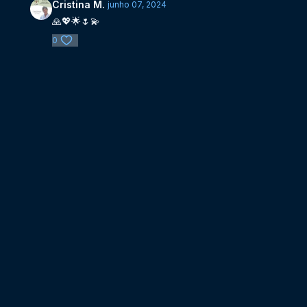
Cristina M.
junho 07, 2024
🙏💖🌟🌷💫
0