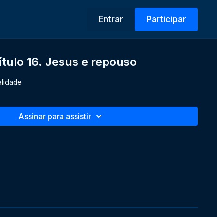
Entrar
Participar
ítulo 16. Jesus e repouso
alidade
Assinar para assistir