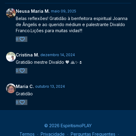
Neusa Maria M.
maio 09, 2025
Belas reflexões! Gratidão à benfeitora espiritual Joanna
de Ângelis e ao querido médium e palestrante Divaldo
Franco.Lições para muitas vidas!!!
0
Cristina M.
dezembro 14, 2024
Gratidão mestre Divaldo 💖 🙏✨️🌷
0
Maria C.
outubro 13, 2024
Gratidão
0
© 2026 EspiritismoPLAY
Termos
∙
Privacidade
∙
Perguntas Frequentes
∙