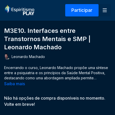
Participar
M3E10. Interfaces entre
Transtornos Mentais e SMP |
Leonardo Machado
Leonardo Machado
Encerrando o curso, Leonardo Machado propõe uma síntese
entre a psiquiatria e os princípios da Saúde Mental Positiva,
destacando como uma abordagem ampliada permite
compreender melhor os transtornos mentais para além do
Saiba mais
tratamento medicamentoso. A aula reforça que essa jornada
não se limita ao conhecimento clínico, mas inclui também um
Não há opções de compra disponíveis no momento.
mergulho interior e uma visão mais abrangente da saúde
integral, sustentada por evidências contemporâneas.
Volte em breve!