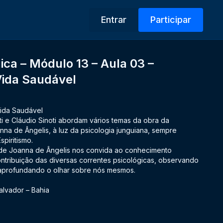
Entrar
Participar
ica – Módulo 13 – Aula 03 –
Vida Saudável
Vida Saudável
ti e Cláudio Sinoti abordam vários temas da obra da
anna de Ângelis, à luz da psicologia junguiana, sempre
piritismo.
 de Joanna de Ângelis nos convida ao conhecimento
contribuição das diversas correntes psicológicas, observando
 aprofundando o olhar sobre nós mesmos.
lvador – Bahia