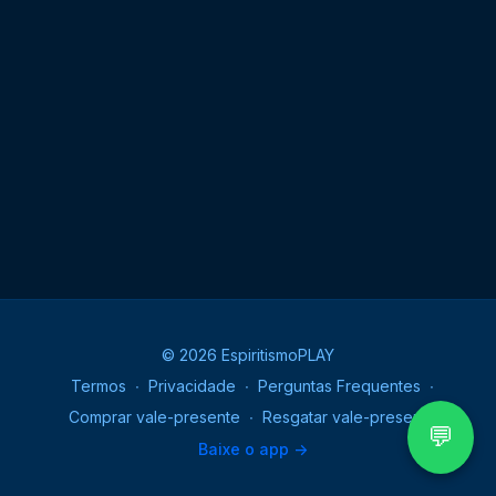
Efeito, e da necessidade de sofrermos, quando
resgatamos os nossos débitos através da
reencarnação. Valiosa oportunidade que o amor de
Deus nos oferece para conquistarmos a paz e
prosseguirmos amando e servindo sempre.
© 2026 EspiritismoPLAY
Termos
∙
Privacidade
∙
Perguntas Frequentes
∙
Comprar vale-presente
∙
Resgatar vale-presente
💬
Baixe o app ->