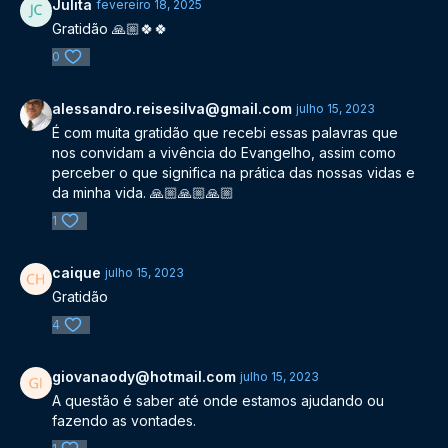
Julita
fevereiro 18, 2025
Gratidão 🙏🏼🍀🍀
0
alessandro.reisesilva@gmail.com
julho 15, 2023
É com muita gratidão que recebi essas palavras que
nos convidam a vivência do Evangelho, assim como
perceber o que significa na prática das nossas vidas e
da minha vida. 🙏🏼🙏🏼🙏🏼
1
caique
julho 15, 2023
Gratidão
4
giovanaody@hotmail.com
julho 15, 2023
A questão é saber até onde estamos ajudando ou
fazendo as vontades.