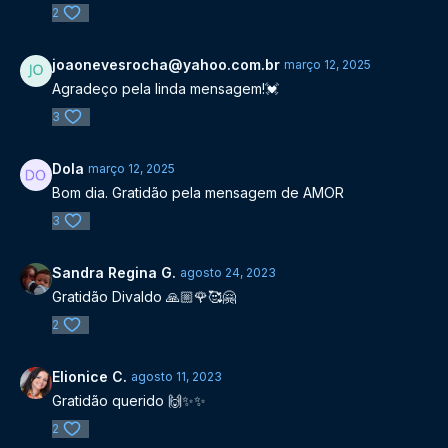
2
joaonevesrocha@yahoo.com.br
março 12, 2025
Agradeço pela linda mensagem!💓
3
Dola
março 12, 2025
Bom dia. Gratidão pela mensagem de AMOR
3
Sandra Regina G.
agosto 24, 2023
Gratidão Divaldo 🙏🏼🌹🥰🤗
2
Elionice C.
agosto 11, 2023
Gratidão querido 🙌✨✨
2