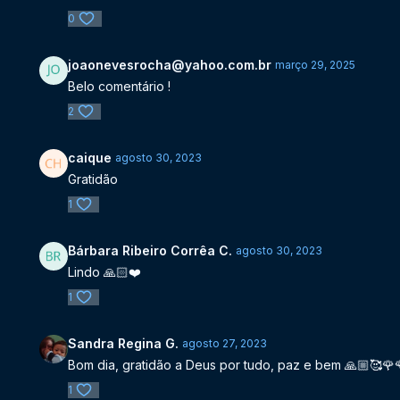
0
joaonevesrocha@yahoo.com.br
março 29, 2025
Belo comentário !
2
caique
agosto 30, 2023
Gratidão
1
Bárbara Ribeiro Corrêa C.
agosto 30, 2023
Lindo 🙏🏻❤️
1
Sandra Regina G.
agosto 27, 2023
Bom dia, gratidão a Deus por tudo, paz e bem 🙏🏼🥰🌹
1