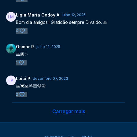
Ligia Maria Godoy A.
julho 12, 2025
Bom dia amigos!! Gratidão sempre Divaldo. 🙏
0
Osmar R.
julho 12, 2025
🙏🏽✨
1
Loici P.
dezembro 07, 2023
🙏💓🙏🫶🏻🩷🌸
2
Carregar mais