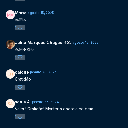
Mária
agosto 15, 2025
🙏🏻🌷
1
Julita Marques Chagas R S.
agosto 15, 2025
🙏🏼🍀🌻✨
1
caique
janeiro 26, 2024
Gratidão
1
sonia A.
janeiro 26, 2024
Valeu! Gratidão! Manter a energia no bem.
1