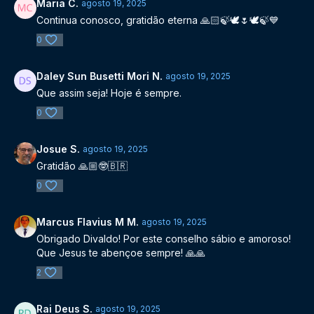
Maria C.
agosto 19, 2025
Continua conosco, gratidão eterna 🙏🏻🍃🕊🌷🕊🍃💙
0
Daley Sun Busetti Mori N.
agosto 19, 2025
Que assim seja! Hoje é sempre.
0
Josue S.
agosto 19, 2025
Gratidão 🙏🏼🤓🇧🇷
0
Marcus Flavius M M.
agosto 19, 2025
Obrigado Divaldo! Por este conselho sábio e amoroso!
Que Jesus te abençoe sempre! 🙏🙏
2
Rai Deus S.
agosto 19, 2025