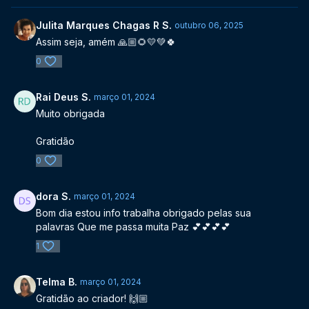
Julita Marques Chagas R S.
outubro 06, 2025
Assim seja, amém 🙏🏼🌻💛💚🍀
0
Rai Deus S.
março 01, 2024
Muito obrigada
Gratidão
0
dora S.
março 01, 2024
Bom dia estou info trabalha obrigado pelas sua
palavras Que me passa muita Paz 💕💕💕💕
1
Telma B.
março 01, 2024
Gratidão ao criador! 🙌🏼