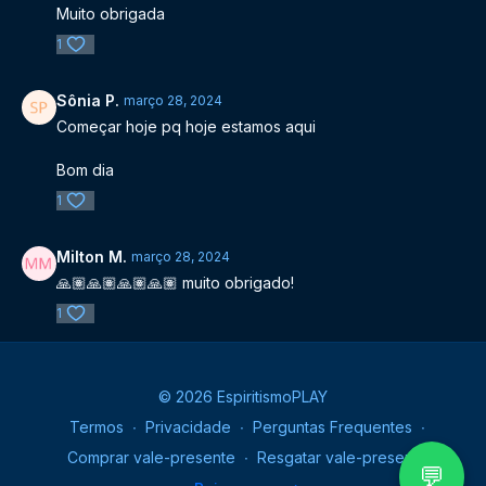
Muito obrigada
1
Sônia P.
março 28, 2024
Começar hoje pq hoje estamos aqui
Bom dia
1
Milton M.
março 28, 2024
🙏🏽🙏🏽🙏🏽🙏🏽 muito obrigado!
1
© 2026 EspiritismoPLAY
Termos
∙
Privacidade
∙
Perguntas Frequentes
∙
Comprar vale-presente
∙
Resgatar vale-presente
💬