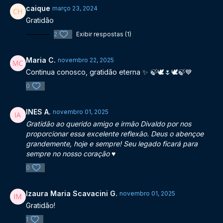
caique
março 23, 2024
Gratidão
2
Exibir respostas (1)
Maria C.
novembro 22, 2025
Continua conosco, gratidão eterna ✨️ 🍃🕊🌷🕊🍃💙
0
INES A.
novembro 01, 2025
Gratidão ao querido amigo e irmão Divaldo por nos
proporcionar essa excelente reflexão. Deus o abençoe
grandemente, hoje e sempre! Seu legado ficará para
sempre no nosso coração ♥️
0
Izaura Maria Scavacini G.
novembro 01, 2025
Gratidão!
1