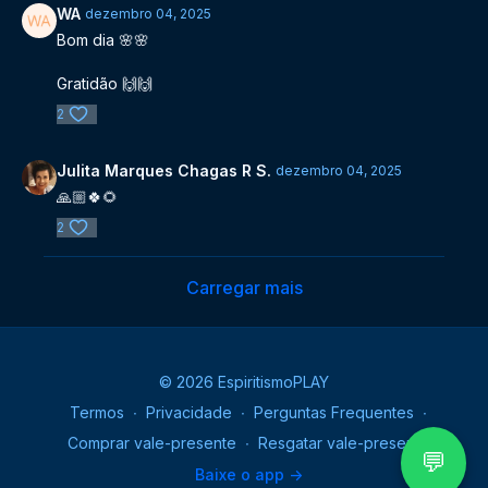
WA
dezembro 04, 2025
Bom dia 🌸🌸
Gratidão 🙌🙌
2
Julita Marques Chagas R S.
dezembro 04, 2025
🙏🏼🍀🌻
2
Carregar mais
© 2026 EspiritismoPLAY
Termos
∙
Privacidade
∙
Perguntas Frequentes
∙
Comprar vale-presente
∙
Resgatar vale-presente
💬
Baixe o app ->