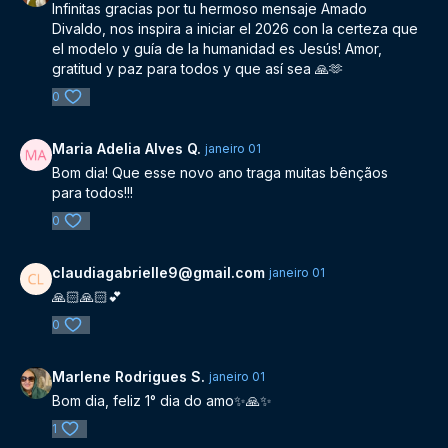
Infinitas gracias por tu hermoso mensaje Amado
Divaldo, nos inspira a iniciar el 2026 con la certeza que
el modelo y guía de la humanidad es Jesús! Amor,
gratitud y paz para todos y que así sea 🙏🫶
0
Maria Adelia Alves Q.
janeiro 01
Bom dia! Que esse novo ano traga muitas bênçãos
para todos!!!
0
claudiagabrielle9@gmail.com
janeiro 01
🙏🏻🙏🏻💕
0
Marlene Rodrigues S.
janeiro 01
Bom dia, feliz 1° dia do amo✨🙏✨
1