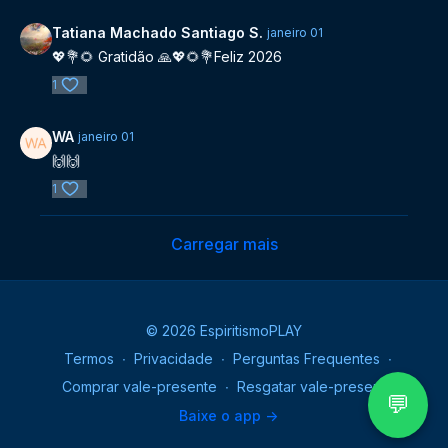
Tatiana Machado Santiago S.
janeiro 01
💖💐🌻 Gratidão 🙏💖🌻💐Feliz 2026
1
WA
janeiro 01
🙌🙌
1
Carregar mais
© 2026 EspiritismoPLAY
Termos
∙
Privacidade
∙
Perguntas Frequentes
∙
Comprar vale-presente
∙
Resgatar vale-presente
💬
Baixe o app ->