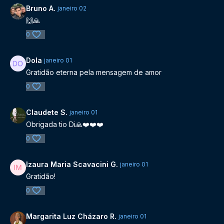
Bruno A.
janeiro 02
🙌🙏
0
Dola
janeiro 01
Gratidão eterna pela mensagem de amor
0
Claudete S.
janeiro 01
Obrigada tio Di🙏❤️❤️❤️
0
Izaura Maria Scavacini G.
janeiro 01
Gratidão!
0
Margarita Luz Cházaro R.
janeiro 01