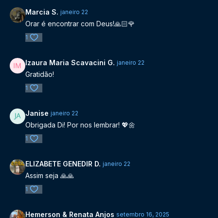
Marcia S.
janeiro 22
Orar é encontrar com Deus!🙏🏻🌹
1
Izaura Maria Scavacini G.
janeiro 22
Gratidão!
1
Janise
janeiro 22
Obrigada Di! Por nos lembrar! 💖🌼
1
ELIZABETE GENEDIR D.
janeiro 22
Assim seja 🙏🙏
1
Hemerson & Renata Anjos
setembro 16, 2025