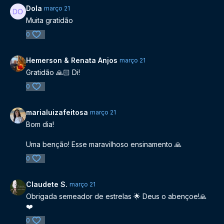
Dola
março 21
Muita gratidão
0
Hemerson & Renata Anjos
março 21
Gratidão 🙏🏻 Di!
0
marialuizafeitosa
março 21
Bom dia!
Uma benção! Esse maravilhoso ensinamento 🙏
0
Claudete S.
março 21
Obrigada semeador de estrelas 🌟 Deus o abençoe!🙏
❤️
0