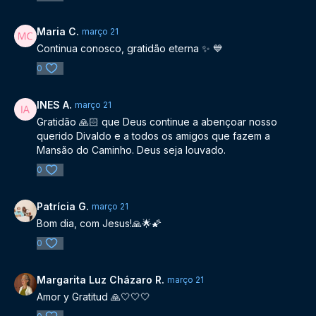
Maria C.
março 21
Continua conosco, gratidão eterna ✨️ 💙
0
INES A.
março 21
Gratidão 🙏🏻 que Deus continue a abençoar nosso
querido Divaldo e a todos os amigos que fazem a
Mansão do Caminho. Deus seja louvado.
0
Patrícia G.
março 21
Bom dia, com Jesus!🙏🌟🌠
0
Margarita Luz Cházaro R.
março 21
Amor y Gratitud 🙏🤍🤍🤍