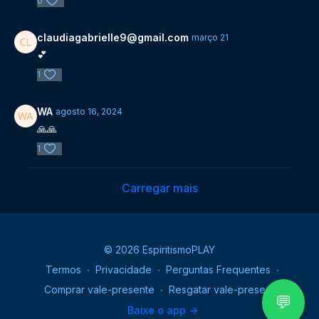
0
claudiagabrielle9@gmail.com
março 21
💕
1
WA
agosto 16, 2024
🙏🙏
1
Carregar mais
© 2026 EspiritismoPLAY
Termos
∙
Privacidade
∙
Perguntas Frequentes
∙
Comprar vale-presente
∙
Resgatar vale-presente
💬
Baixe o app ->