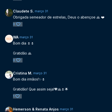
Claudete S.
março 31
Obrigada semeador de estrelas, Deus o abençoe 🙏 ❤️
0
WA
março 31
Bom dia 🌷🌷
Gratidão 🙏
0
Cristina M.
março 31
Bom dia irmãos!✨️🌷
Gratidão! Que assim seja!💖🙏🌷🌟
1
Hemerson & Renata Anjos
março 31