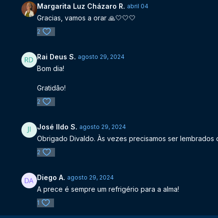
Margarita Luz Cházaro R.
abril 04
Gracias, vamos a orar 🙏🤍🤍🤍
2
Rai Deus S.
agosto 29, 2024
Bom dia!
Gratidão!
2
José Ildo S.
agosto 29, 2024
Obrigado Divaldo. Às vezes precisamos ser lembrados d
2
Diego A.
agosto 29, 2024
A prece é sempre um refrigério para a alma!
1