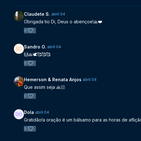
Claudete S.
abril 04
Obrigada tio Di, Deus o abençoe!🙏❤️
0
Sandro O.
abril 04
🙌🙏🕊️🥰🥰🥰
0
Hemerson & Renata Anjos
abril 04
Que assim seja 🙏🏻
0
Dola
abril 04
Gratidão!a oração é um bálsamo para as horas de aflição!
0