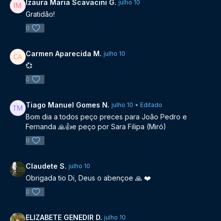
Izaura Maria Scavacini G.
julho 10
Gratidão!
0
Carmen Aparecida M.
julho 10
💞
0
Tiago Manuel Gomes N.
julho 10
• Editado
Bom dia a todos peço preces para João Pedro e
Fernanda 🙏👍e peço por Sara Filipa (Miró)
0
Claudete S.
julho 10
Obrigada tio Di, Deus o abençoe 🙏 ❤️
0
ELIZABETE GENEDIR D.
julho 10