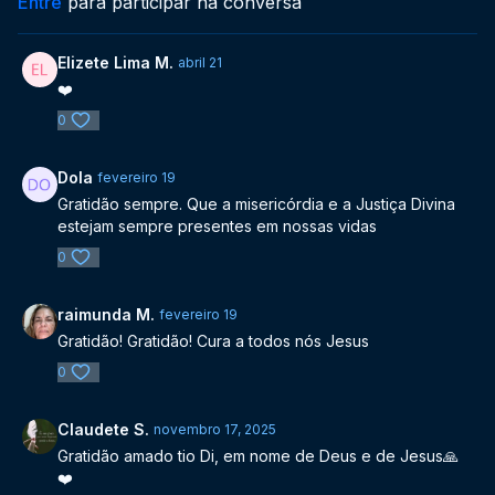
Entre
para participar na conversa
Elizete Lima M.
abril 21
❤️
0
Dola
fevereiro 19
Gratidão sempre. Que a misericórdia e a Justiça Divina
estejam sempre presentes em nossas vidas
0
raimunda M.
fevereiro 19
Gratidão! Gratidão! Cura a todos nós Jesus
0
Claudete S.
novembro 17, 2025
Gratidão amado tio Di, em nome de Deus e de Jesus🙏
❤️