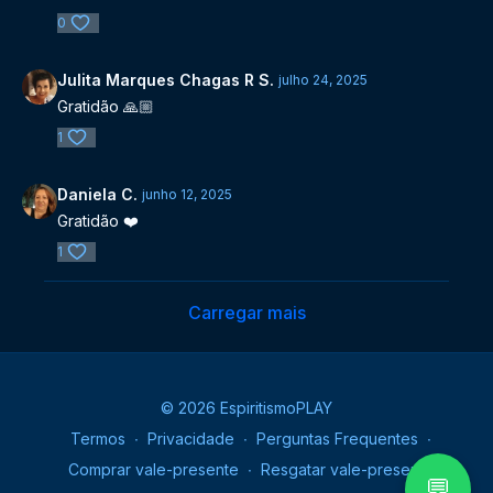
0
Julita Marques Chagas R S.
julho 24, 2025
Gratidão 🙏🏼
1
Daniela C.
junho 12, 2025
Gratidão ❤️
1
Carregar mais
© 2026 EspiritismoPLAY
Termos
∙
Privacidade
∙
Perguntas Frequentes
∙
Comprar vale-presente
∙
Resgatar vale-presente
💬