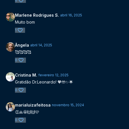
0
Marlene Rodrigues S.
abril 16, 2025
Muito bom
1
Ângela
abril 14, 2025
🥰🥰🥰🥰
0
Cristina M.
fevereiro 12, 2025
Gratidão Dr.Leonardo! 💖🤲✨️🌟
0
marialuizafeitosa
novembro 15, 2024
👏🙏🤩🙌🙌🩷
0