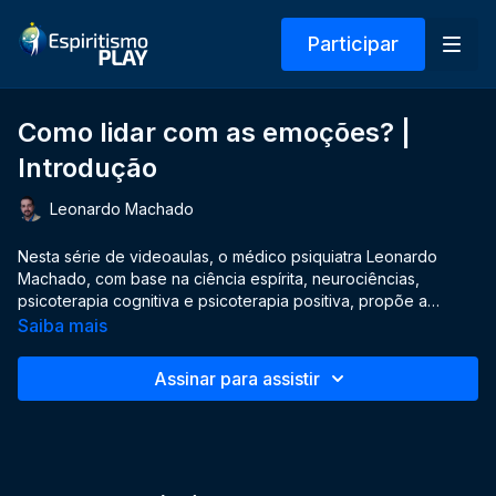
Participar
Como lidar com as emoções? |
Introdução
Leonardo Machado
Nesta série de videoaulas, o médico psiquiatra Leonardo
Machado, com base na ciência espírita, neurociências,
psicoterapia cognitiva e psicoterapia positiva, propõe a
prevenção em saúde mental, com o intuito de nos ensinar a
Saiba mais
lidar com as emoções, através de exercícios simples, que nos
ajudarão a colocá-las em prática.
Assinar para assistir