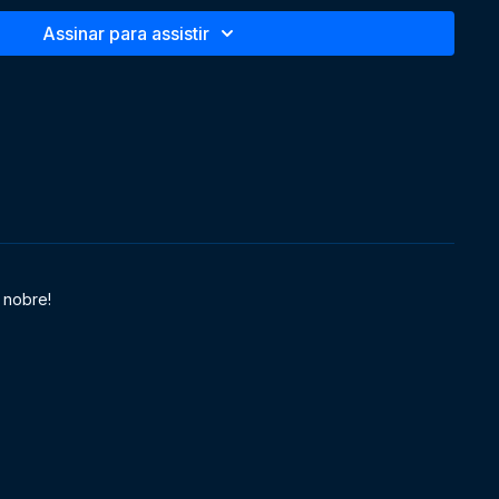
Assinar para assistir
e Educação
 nobre!