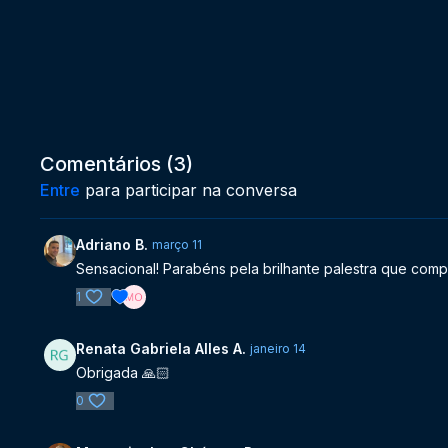
Comentários (
3
)
Entre
para participar na conversa
Adriano B.
março 11
Sensacional! Parabéns pela brilhante palestra que com
1
Renata Gabriela Alles A.
janeiro 14
Obrigada 🙏🏻
0