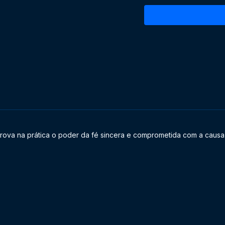
LOCAL:
Secretaria Municipal d
Feira de Santana-BA
DATA:
21/09/2025
prova na prática o poder da fé sincera e comprometida com a causa