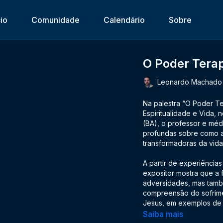
cio
Comunidade
Calendário
Sobre
O Poder Tera
Leonardo Machado
Na palestra “O Poder Te
Espiritualidade e Vida,
(BA), o professor e mé
profundas sobre como a
transformadoras da vida i
A partir de experiências 
expositor mostra que a f
adversidades, mas tamb
compreensão do sofrime
Jesus, em exemplos de p
verdadeira fé é ativa, 
Saiba mais
para a paz e para a co