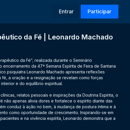
Entrar
Participar
pêutico da Fé | Leonardo Machado
rapêutico da Fé”, realizada durante o Seminário
 no encerramento da 47ª Semana Espírita de Feira de Santana
dico psiquiatra Leonardo Machado apresenta reflexões
 fé, a oração e a resignação se revelam como forças
nterior e do equilíbrio espiritual.
clínicas, relatos pessoais e inspirações da Doutrina Espírita, o
é não apenas alivia dores e fortalece o espírito diante das
ém conduz à ação no bem, à mudança de postura íntima e à
nto como oportunidade de crescimento. Inspirando-se em
acientes e na vivência espírita, Leonardo demonstra que a
terapêutica e capaz de renovar a esperança, abrindo caminho
munhão com Deus.