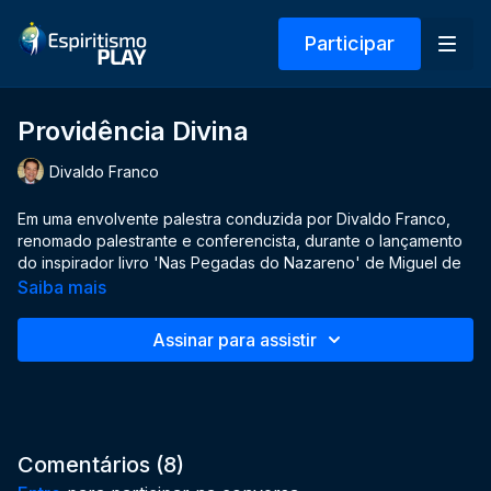
Participar
Providência Divina
Divaldo Franco
Em uma envolvente palestra conduzida por Divaldo Franco,
renomado palestrante e conferencista, durante o lançamento
do inspirador livro 'Nas Pegadas do Nazareno' de Miguel de
Jesus Sardano, somos transportados através de relatos
Saiba mais
cativantes e experiências fascinantes. Desde um comovente
episódio da infância de Chico Xavier até revelações
Assinar para assistir
surpreendentes sobre fenômenos paranormais, como aquele
vivenciado pelo filho de Dante Alighieri, esta palestra nos guia
por um emocionante percurso através da história e dos
ensinamentos da Doutrina Espírita.
Divaldo Franco tece uma teia de conhecimento que abrange
Comentários (
8
)
desde os ensinamentos de grandes sábios da antiguidade,