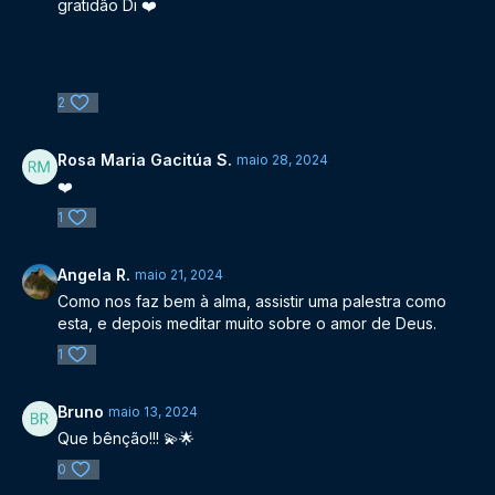
LOCAL:
gratidão Di ❤️
Santo André-SP
DATA:
24/04/1988
2
Rosa Maria Gacitúa S.
maio 28, 2024
❤️
1
Angela R.
maio 21, 2024
Como nos faz bem à alma, assistir uma palestra como
esta, e depois meditar muito sobre o amor de Deus.
1
Bruno
maio 13, 2024
Que bênção!!! 💫🌟
0