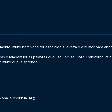
almente, muito bom você ter escolhido a leveza e o humor para abor
tras e também ler as palavras que usou em seu livro Transtorno Psiqu
o muito que já aprendeu.
onal e espiritual ❤️🫂