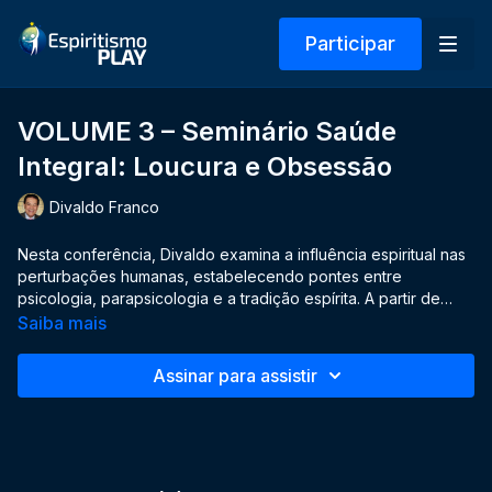
Participar
VOLUME 3 – Seminário Saúde
Integral: Loucura e Obsessão
Divaldo Franco
Nesta conferência, Divaldo examina a influência espiritual nas
perturbações humanas, estabelecendo pontes entre
psicologia, parapsicologia e a tradição espírita. A partir de
narrativas históricas e bíblicas, analisa casos de obsessão,
Saiba mais
possessão e interferência de entidades desencarnadas,
destacando o papel terapêutico de Jesus como o mais
Assinar para assistir
notável psicoterapeuta da humanidade. Utiliza episódios como
o endemoninhado gadareno, o jovem convulsionado e a cura
na sinagoga para demonstrar a interação entre mente, fluido
espiritual e conduta moral. Apresenta ainda o sentido espiritual
do “jejum e oração”, compreendidos como disciplina moral,