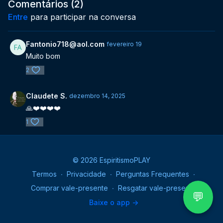
vigilância interior e comunhão com o divino. A palestra
Comentários (
2
)
oferece base sólida para o estudo da obsessão à luz da
Entre
para participar na conversa
Doutrina Espírita.
Fantonio718@aol.com
fevereiro 19
Muito bom
2
Claudete S.
dezembro 14, 2025
🙏❤️❤️❤️❤️
1
© 2026 EspiritismoPLAY
Termos
∙
Privacidade
∙
Perguntas Frequentes
∙
Comprar vale-presente
∙
Resgatar vale-presente
💬
Baixe o app ->